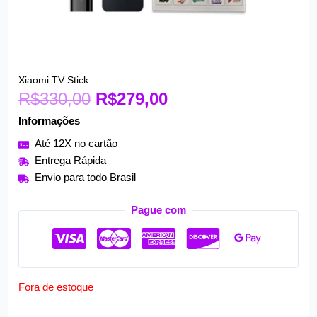
O
O
Xiaomi TV Stick
R$
330,00
preço
R$
279,00
preço
original
atual
Informações
era:
é:
Até 12X no cartão
R$330,00.
R$279,00.
Entrega Rápida
Envio para todo Brasil
Pague com
Fora de estoque