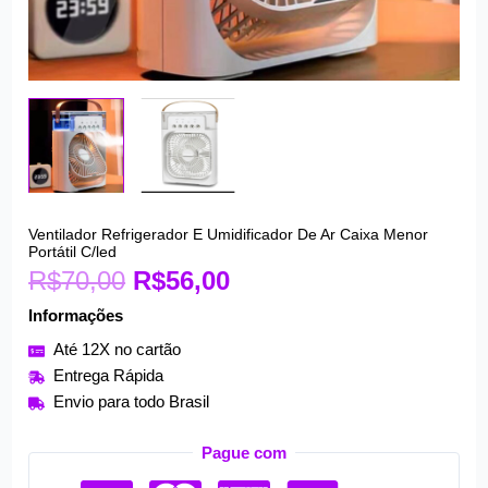
O
O
Ventilador Refrigerador E Umidificador De Ar Caixa Menor
Ventilador
Portátil C/led
preço
preço
Refrigerador
R$
70,00
R$
56,00
original
atual
E
era:
é:
Informações
Umidificador
R$70,00.
R$56,00.
De
Até 12X no cartão
Ar
Entrega Rápida
Caixa
Envio para todo Brasil
Menor
Portátil
Pague com
C/led