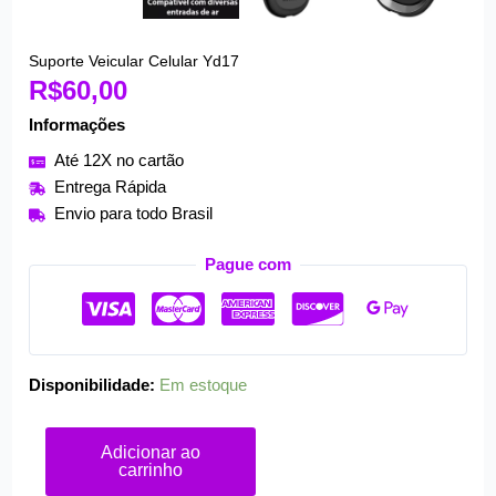
Suporte Veicular Celular Yd17
Suporte
R$
60,00
Veicular
Celular
Informações
Yd17
Até 12X no cartão
quantidade
Entrega Rápida
Envio para todo Brasil
Pague com
Disponibilidade:
Em estoque
Adicionar ao
carrinho