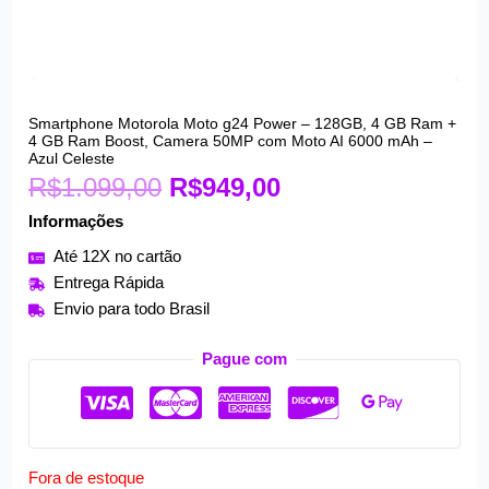
O
O
Smartphone Motorola Moto g24 Power – 128GB, 4 GB Ram +
4 GB Ram Boost, Camera 50MP com Moto AI 6000 mAh –
preço
preço
Azul Celeste
original
atual
R$
1.099,00
R$
949,00
era:
é:
Informações
R$1.099,00.
R$949,00.
Até 12X no cartão
Entrega Rápida
Envio para todo Brasil
Pague com
Fora de estoque