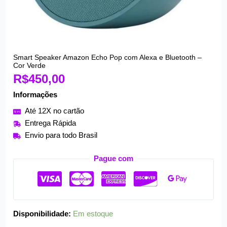
Smart Speaker Amazon Echo Pop com Alexa e Bluetooth –
Smart
Cor Verde
Speaker
R$
450,00
Amazon
Informações
Echo
Pop
Até 12X no cartão
com
Entrega Rápida
Alexa
Envio para todo Brasil
e
Bluetooth
Pague com
-
Cor
Verde
quantidade
Disponibilidade:
Em estoque