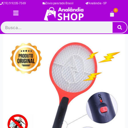
Ir
(19) 9 9205-7569
Envio para todo Brasil
Analândia - SP
para
0
Carrinh
o
conteúdo
Pesquisar