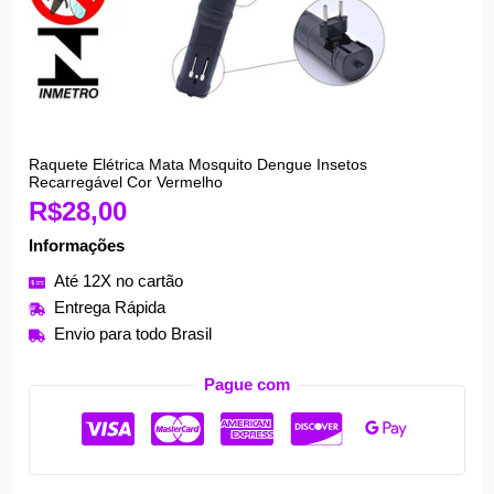
Raquete Elétrica Mata Mosquito Dengue Insetos
Raquete
Recarregável Cor Vermelho
Elétrica
R$
28,00
Mata
Informações
Mosquito
Dengue
Até 12X no cartão
Insetos
Entrega Rápida
Recarregável
Envio para todo Brasil
Cor
Vermelho
Pague com
quantidade