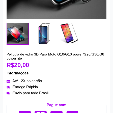
Película de vidro 3D Para Moto G10/G10 power/G20/G30/G8
Película
power lite
de
R$
20,00
vidro
Informações
3D
Para
Até 12X no cartão
Moto
Entrega Rápida
G10/G10
Envio para todo Brasil
power/G20/G30/G8
power
Pague com
lite