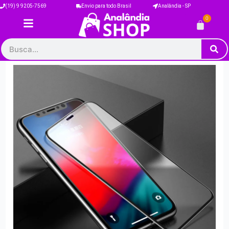
Ir
(19) 9 9205-7569
Envio para todo Brasil
Analândia - SP
para
0
Carrinh
o
conteúdo
Pesquisar