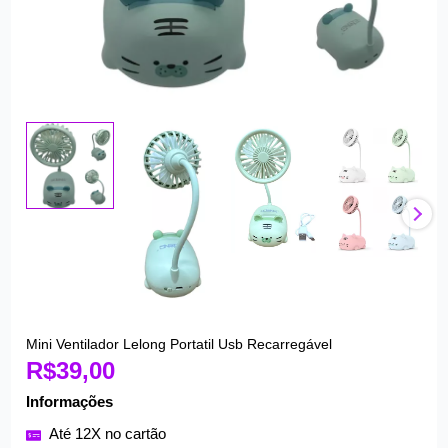
Mini Ventilador Lelong Portatil Usb Recarregável
Mini
R$
39,00
Ventilador
Lelong
Informações
Portatil
Até 12X no cartão
Usb