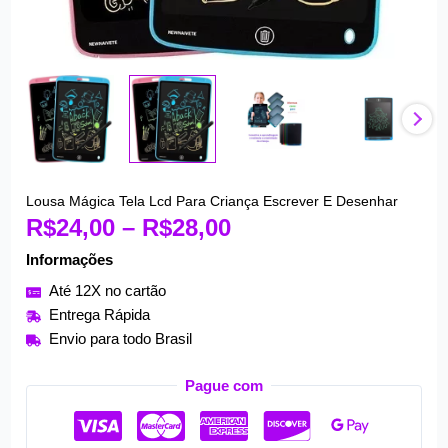
Faixa
Lousa Mágica Tela Lcd Para Criança Escrever E Desenhar
Lousa
R$
24,00
–
R$
28,00
de
Mágica
preço:
Tela
Informações
R$24,00
Lcd
Até 12X no cartão
através
Para
Entrega Rápida
R$28,00
Criança
Envio para todo Brasil
Escrever
E
Pague com
Desenhar
quantidade