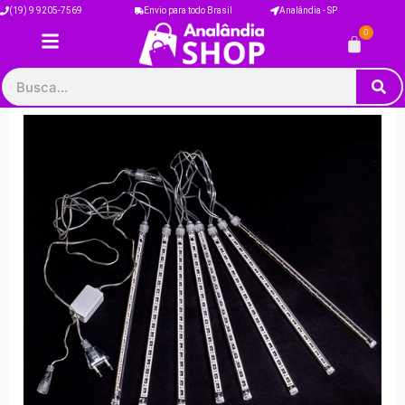
Ir
(19) 9 9205-7569
Envio para todo Brasil
Analândia - SP
para
0
Carrinh
o
conteúdo
Pesquisar