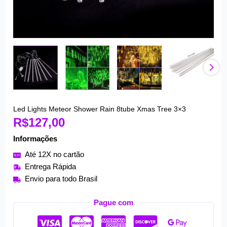
Led Lights Meteor Shower Rain 8tube Xmas Tree 3×3
Led
R$
127,00
Lights
Meteor
Informações
Shower
Até 12X no cartão
Rain
Entrega Rápida
8tube
Envio para todo Brasil
Xmas
Tree
Pague com
3x3
quantidade