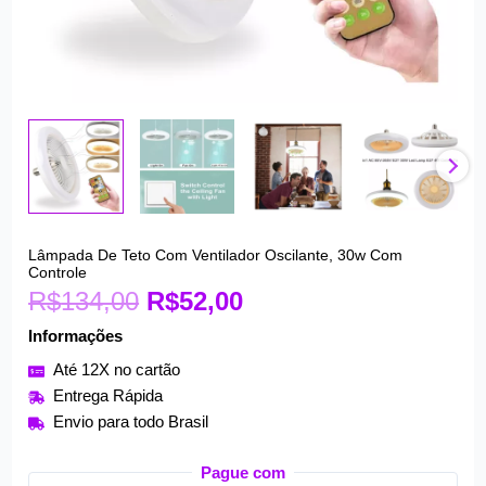
O
O
Lâmpada De Teto Com Ventilador Oscilante, 30w Com
Lâmpada
Controle
preço
preço
De
R$
134,00
R$
52,00
original
atual
Teto
era:
é:
Informações
Com
R$134,00.
R$52,00.
Ventilador
Até 12X no cartão
Oscilante,
Entrega Rápida
30w
Envio para todo Brasil
Com
Controle
Pague com