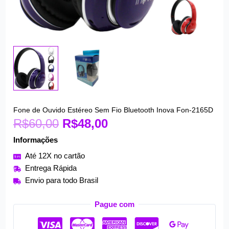
O
O
Fone de Ouvido Estéreo Sem Fio Bluetooth Inova Fon-2165D
Fone
R$
60,00
preço
R$
48,00
preço
de
original
atual
Ouvido
Informações
era:
é:
Estéreo
Até 12X no cartão
R$60,00.
R$48,00.
Sem
Entrega Rápida
Fio
Envio para todo Brasil
Bluetooth
Inova
Pague com
Fon-
2165D