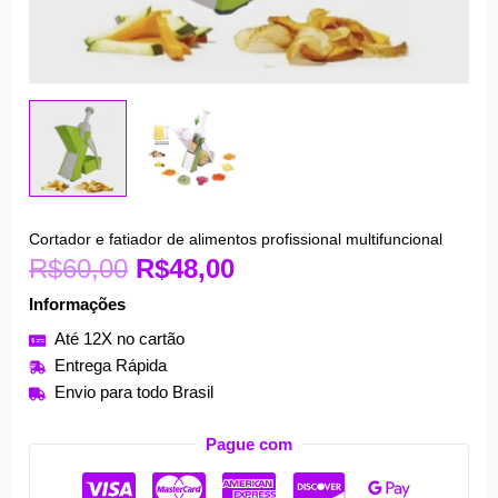
O
O
Cortador e fatiador de alimentos profissional multifuncional
Cortador
R$
60,00
preço
R$
48,00
preço
e
original
atual
fatiador
Informações
era:
é:
de
Até 12X no cartão
R$60,00.
R$48,00.
alimentos
Entrega Rápida
profissional
Envio para todo Brasil
multifuncional
quantidade
Pague com