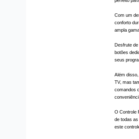
perfeito par
Com um desi
conforto du
ampla gama 
Desfrute de
botões dedi
seus progra
Além disso,
TV, mas tam
comandos de
conveniênci
O Controle 
de todas as 
este contro