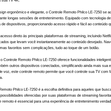
a sua TV 4K.
gn ergonômico e elegante, o Controle Remoto Philco LE-7250 se ad
rante longas sessões de entretenimento. Equipado com tecnologia de
de dispositivos, proporcionando acesso rápido e fácil ao conteúdo 
 acesso direto às principais plataformas de streaming, incluindo Net
cados que levam você instantaneamente ao conteúdo desejado. Nave
mas favoritos sem complicações, tudo ao toque de um botão.
 o Controle Remoto Philco LE-7250 oferece funcionalidades inteligen
bém outros dispositivos conectados, simplificando ainda mais sua 
 voz, este controle remoto permite que você controle sua TV com f
a.
Remoto Philco LE-7250 é a escolha definitiva para aqueles que busca
possibilidades oferecidas por suas plataformas de streaming favorita
le remoto é essencial para uma experiência de entretenimento verda