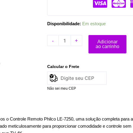
Play
e
Prime
Disponibilidade:
Em estoque
Vídeo
quantidade
-
+
Adicionar
ao carrinho
Calcular o Frete
Não sei meu CEP
s o Controle Remoto Philco LE-7250, uma solução completa para am
tado meticulosamente para proporcionar comodidade e controle sem i