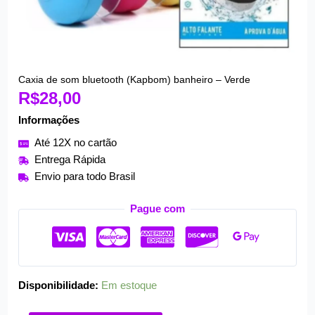
Caxia de som bluetooth (Kapbom) banheiro – Verde
Caxia
R$
28,00
de
som
Informações
bluetooth
Até 12X no cartão
(Kapbom)
Entrega Rápida
banheiro
Envio para todo Brasil
-
Verde
Pague com
quantidade
Disponibilidade:
Em estoque