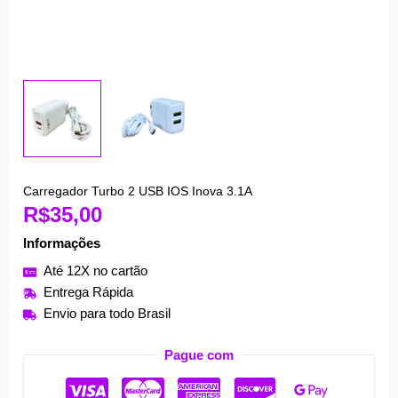
Carregador Turbo 2 USB IOS Inova 3.1A
Carregador
R$
35,00
Turbo
2
Informações
USB
Até 12X no cartão
IOS
Entrega Rápida
Inova
Envio para todo Brasil
3.1A
quantidade
Pague com