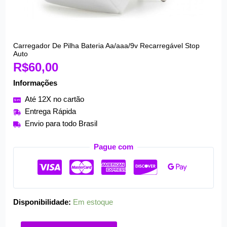
Carregador De Pilha Bateria Aa/aaa/9v Recarregável Stop
Carregador
Auto
De
R$
60,00
Pilha
Informações
Bateria
Aa/aaa/9v
Até 12X no cartão
Recarregável
Entrega Rápida
Stop
Envio para todo Brasil
Auto
quantidade
Pague com
Disponibilidade:
Em estoque