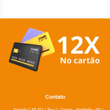
Contato
Avenida 1, Nº 422 / Box 1 - Centro - Analândia - SP /