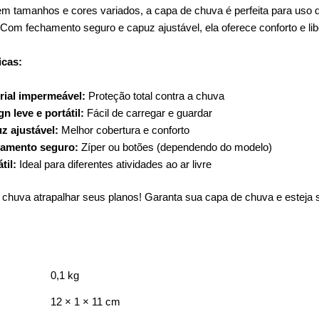
em tamanhos e cores variados, a capa de chuva é perfeita para uso di
 Com fechamento seguro e capuz ajustável, ela oferece conforto e l
icas:
rial impermeável:
Proteção total contra a chuva
n leve e portátil:
Fácil de carregar e guardar
z ajustável:
Melhor cobertura e conforto
amento seguro:
Zíper ou botões (dependendo do modelo)
til:
Ideal para diferentes atividades ao ar livre
 chuva atrapalhar seus planos! Garanta sua capa de chuva e esteja 
0,1 kg
12 × 1 × 11 cm