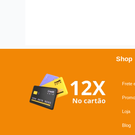
Shop
Frete 
Promo
Loja
Blog