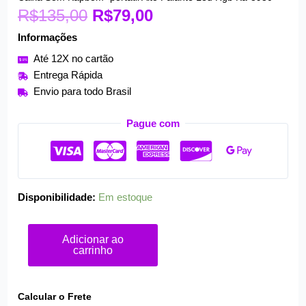
R$
135,00
preço
R$
79,00
preço
Som
original
atual
Kapbom
Informações
era:
é:
*portátil
Até 12X no cartão
R$135,00.
R$79,00.
Alto
Entrega Rápida
Falante
Envio para todo Brasil
Led
Rgb
Pague com
Ka-
8930
quantidade
Disponibilidade:
Em estoque
Adicionar ao
carrinho
Calcular o Frete