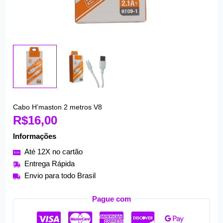
Cabo H’maston 2 metros V8
Cabo
R$
16,00
H'maston
2
Informações
metros
Até 12X no cartão
V8
Entrega Rápida
quantidade
Envio para todo Brasil
Pague com