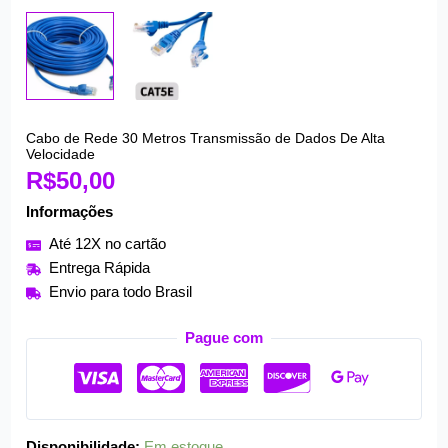
Cabo de Rede 30 Metros Transmissão de Dados De Alta
Cabo
Velocidade
de
R$
50,00
Rede
Informações
30
Metros
Até 12X no cartão
Transmissão
Entrega Rápida
de
Envio para todo Brasil
Dados
De
Pague com
Alta
Velocidade
quantidade
Disponibilidade:
Em estoque