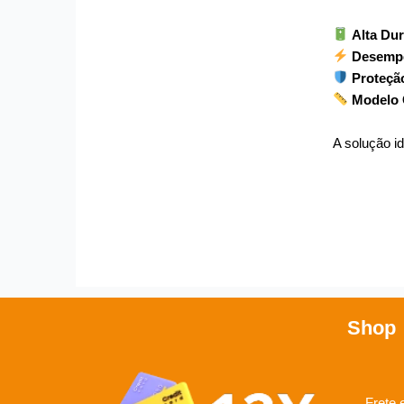
Alta Dur
Desempe
Proteçã
Modelo
A solução i
Shop
Frete 