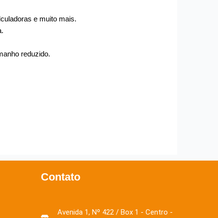
lculadoras e muito mais.
a.
amanho reduzido.
Contato
Avenida 1, Nº 422 / Box 1 - Centro -