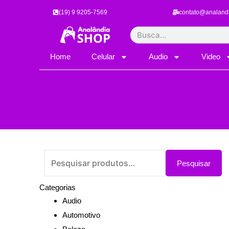
Ir
(19) 9 9205-7569
contato@analand
para
o
Pesquisar
conteúdo
Home
Celular
Audio
Video
Pesquisar
por:
Pesquisar
Categorias
Audio
Automotivo