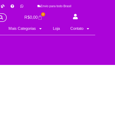
B
Q
W
Envio para todo Brasil
l
u
h
o
e
a
g
s
t
0
Carrinho
R$
0,00
t
s
i
a
o
p
Mais Categorias
Loja
Contato
n
p
-
c
i
r
c
l
e